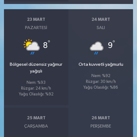
23 MART
24 MART
PAZARTESI
SALI
°
°
8
9
Bölgesel düzensiz yağmur
Orta kuvvetli yağmurlu
yağışlı
Nem: %92
Rüzgar: 30 km/h
Nem: %93
Yağış Olasılığı: %86
Rüzgar: 24 km/h
Yağış Olasılığı: %92
25 MART
26 MART
ÇARŞAMBA
PERŞEMBE