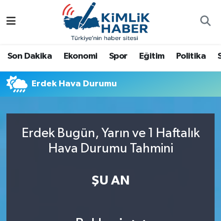
Ağrı
Nöbetçi Eczaneler
Son Dakika
Ekonomi
Spor
Eğitim
Politika
Ankara
Hava Durumu
Erdek Hava Durumu
Antalya
Namaz Vakitleri
Dünya
Trafik Durumu
Erdek Bugün, Yarın ve 1 Haftalık
Eğitim
Süper Lig Puan Durumu ve Fikstür
Hava Durumu Tahmini
Ekonomi
Tüm Manşetler
ŞU AN
Gemlik
Son Dakika Haberleri
Güncel
Haber Arşivi