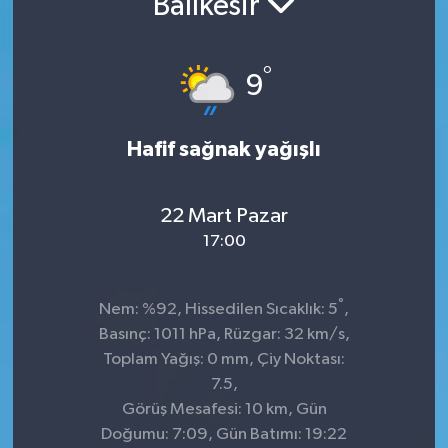
Balıkesir
İnegöl
°
9
İznik
Magazin
Hafif sağnak yağışlı
Mudanya
22 Mart Pazar
Özel Haber
17:00
Politika
°
Nem: %92, Hissedilen Sıcaklık: 5
,
Basınç: 1011 hPa, Rüzgar: 32 km/s,
Sağlık
Toplam Yağış: 0 mm, Çiy Noktası:
7.5,
Son Dakika
Görüş Mesafesi: 10 km, Gün
Doğumu: 7:09, Gün Batımı: 19:22
Spor