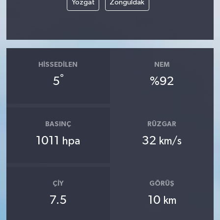
Yozgat
Zonguldak
HISSEDILEN
NEM
°
5
%92
BASINÇ
RÜZGAR
1011
32
hpa
km/s
ÇIY
GÖRÜŞ
7.5
10
km