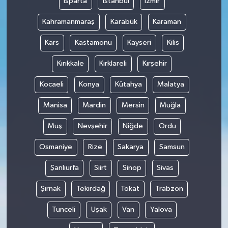
Isparta
İstanbul
İzmir
Kahramanmaraş
Karabük
Karaman
Kars
Kastamonu
Kayseri
Kilis
Kırıkkale
Kırklareli
Kırşehir
Kocaeli
Konya
Kütahya
Malatya
Manisa
Mardin
Mersin
Muğla
Muş
Nevşehir
Niğde
Ordu
Osmaniye
Rize
Sakarya
Samsun
Şanlıurfa
Siirt
Sinop
Sivas
Şırnak
Tekirdağ
Tokat
Trabzon
Tunceli
Uşak
Van
Yalova