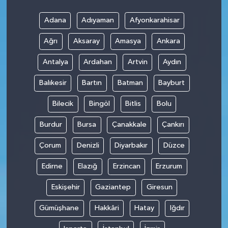
Adana
Adıyaman
Afyonkarahisar
Teknoloji
Ağrı
Aksaray
Amasya
Ankara
Antalya
Ardahan
Artvin
Aydın
Balıkesir
Bartın
Batman
Bayburt
Bilecik
Bingöl
Bitlis
Bolu
Burdur
Bursa
Çanakkale
Çankırı
Çorum
Denizli
Diyarbakır
Düzce
Edirne
Elazığ
Erzincan
Erzurum
Eskişehir
Gaziantep
Giresun
Gümüşhane
Hakkâri
Hatay
Iğdır