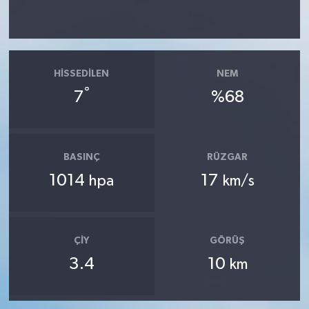
HISSEDILEN
NEM
°
7
%68
BASINÇ
RÜZGAR
1014
17
hpa
km/s
ÇIY
GÖRÜŞ
3.4
10
km