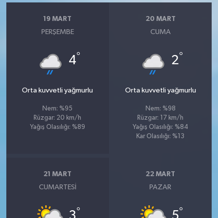
19 MART
20 MART
PERŞEMBE
CUMA
°
°
4
2
Orta kuvvetli yağmurlu
Orta kuvvetli yağmurlu
Nem: %95
Nem: %98
Rüzgar: 20 km/h
Rüzgar: 17 km/h
Yağış Olasılığı: %89
Yağış Olasılığı: %84
Kar Olasılığı: %13
21 MART
22 MART
CUMARTESI
PAZAR
°
°
3
5