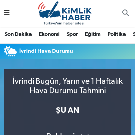
Ağrı
Nöbetçi Eczaneler
Son Dakika
Ekonomi
Spor
Eğitim
Politika
Ankara
Hava Durumu
İvrindi Hava Durumu
Antalya
Namaz Vakitleri
Dünya
Trafik Durumu
İvrindi Bugün, Yarın ve 1 Haftalık
Eğitim
Süper Lig Puan Durumu ve Fikstür
Hava Durumu Tahmini
Ekonomi
Tüm Manşetler
ŞU AN
Gemlik
Son Dakika Haberleri
Güncel
Haber Arşivi