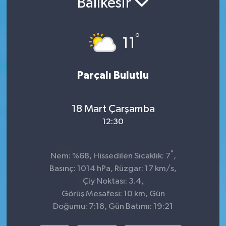
Balıkesir
İnegöl
°
11
İznik
Magazin
Parçalı Bulutlu
Mudanya
18 Mart Çarşamba
Özel Haber
12:30
Politika
°
Nem: %68, Hissedilen Sıcaklık: 7
,
Basınç: 1014 hPa, Rüzgar: 17 km/s,
Sağlık
Çiy Noktası: 3.4,
Görüş Mesafesi: 10 km, Gün
Son Dakika
Doğumu: 7:18, Gün Batımı: 19:21
Spor