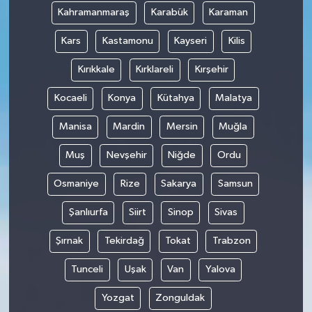
Kahramanmaraş
Karabük
Karaman
Kars
Kastamonu
Kayseri
Kilis
Kırıkkale
Kırklareli
Kırşehir
Kocaeli
Konya
Kütahya
Malatya
Manisa
Mardin
Mersin
Muğla
Muş
Nevşehir
Niğde
Ordu
Osmaniye
Rize
Sakarya
Samsun
Şanlıurfa
Siirt
Sinop
Sivas
Şırnak
Tekirdağ
Tokat
Trabzon
Tunceli
Uşak
Van
Yalova
Yozgat
Zonguldak