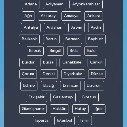
Adana
Adıyaman
Afyonkarahisar
Teknoloji
Ağrı
Aksaray
Amasya
Ankara
Antalya
Ardahan
Artvin
Aydın
Balıkesir
Bartın
Batman
Bayburt
Bilecik
Bingöl
Bitlis
Bolu
Burdur
Bursa
Çanakkale
Çankırı
Çorum
Denizli
Diyarbakır
Düzce
Edirne
Elazığ
Erzincan
Erzurum
Eskişehir
Gaziantep
Giresun
Gümüşhane
Hakkâri
Hatay
Iğdır
Isparta
İstanbul
İzmir