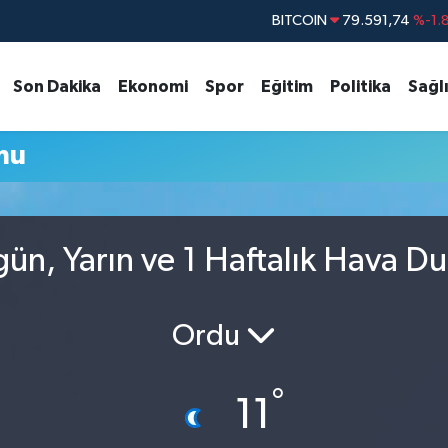
BITCOIN
79.591,74
%-1.
DOLAR
45,43620
%0.
Son Dakika
Ekonomi
Spor
Eğitim
Politika
Sağl
EURO
53,38690
%0.
STERLİN
61,60380
%0.
mu
G.ALTIN
6862,09000
%0.
BİST100
14.598,00
gün, Yarın ve 1 Haftalık Hava D
Ordu
°
11