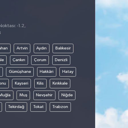
oktası: -1.2,
3
ahan
Artvin
Aydın
Balıkesir
le
Çankırı
Çorum
Denizli
Gümüşhane
Hakkâri
Hatay
onu
Kayseri
Kilis
Kırıkkale
Muğla
Muş
Nevşehir
Niğde
Tekirdağ
Tokat
Trabzon