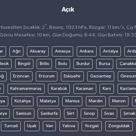
Açık
°
ssedilen Sıcaklık: 2
, Basınç: 1023 hPa, Rüzgar: 11 km/s, Çiy N
Görüş Mesafesi: 10 km, Gün Doğumu: 6:44, Gün Batımı: 18:3
ar
Ağrı
Aksaray
Amasya
Ankara
Antalya
Ard
lecik
Bingöl
Bitlis
Bolu
Burdur
Bursa
Çanakka
ığ
Erzincan
Erzurum
Eskişehir
Gaziantep
Giresun
r
Kahramanmaraş
Karabük
Karaman
Kars
Kastam
nya
Kütahya
Malatya
Manisa
Mardin
Mersin
arya
Samsun
Şanlıurfa
Siirt
Sinop
Sivas
Şırnak
Tunceli
Uşak
Van
Yalova
Yozgat
Zonguldak