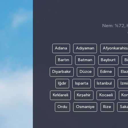
İnegöl
İznik
Nem: %72, Hi
Magazin
Adana
Adıyaman
Afyonkarahis
Mudanya
Bartın
Batman
Bayburt
Bi
Özel Haber
Diyarbakır
Düzce
Edirne
Elaz
Politika
Iğdır
Isparta
İstanbul
İzmi
Kırklareli
Kırşehir
Kocaeli
Ko
Sağlık
Ordu
Osmaniye
Rize
Sak
Son Dakika
Spor