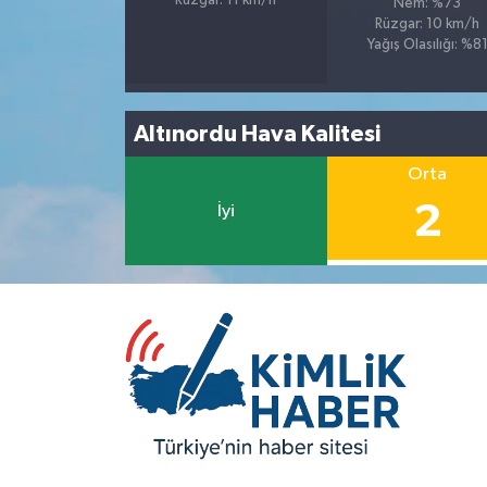
Rüzgar: 11 km/h
Nem: %73
Rüzgar: 10 km/h
Yağış Olasılığı: %8
Altınordu Hava Kalitesi
Orta
2
İyi