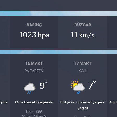
BASINÇ
RÜZGAR
1023
11
hpa
km/s
16 MART
17 MART
PAZARTESI
SALI
°
°
9
7
ağmur
Orta kuvvetli yağmurlu
Bölgesel düzensiz yağmur
Bölg
yağışlı
Nem: %86