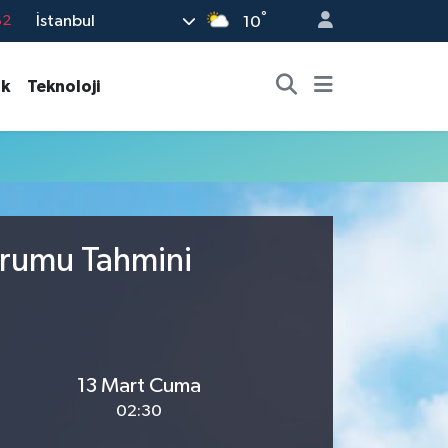
°
İstanbul
82
10
02
ık
Teknoloji
19
18
19
%0
urumu Tahmini
13 Mart Cuma
02:30