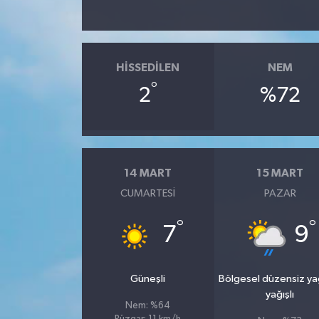
Teknoloji
HISSEDILEN
NEM
°
2
%72
14 MART
15 MART
CUMARTESI
PAZAR
°
°
7
9
Güneşli
Bölgesel düzensiz y
yağışlı
Nem: %64