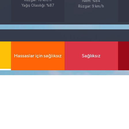
Rüzgar: 16 km/h
Nem: %84
Yağış Olasılığı: %87
Rüzgar: 9 km/h
1
Hassaslar için sağlıksız
Sağlıksız