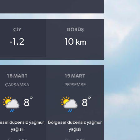
ÇIY
GÖRÜŞ
-1.2
10
km
18 MART
19 MART
ÇARŞAMBA
PERŞEMBE
°
°
8
8
esel düzensiz yağmur
Bölgesel düzensiz yağmur
yağışlı
yağışlı