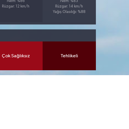
Nem: %86
Nem: %83
Rüzgar: 12 km/h
Rüzgar: 14 km/h
Yağış Olasılığı: %88
Çok Sağlıksız
Tehlikeli