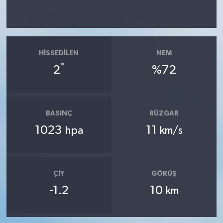
HISSEDILEN
NEM
°
2
%72
BASINÇ
RÜZGAR
1023
11
hpa
km/s
ÇIY
GÖRÜŞ
-1.2
10
km