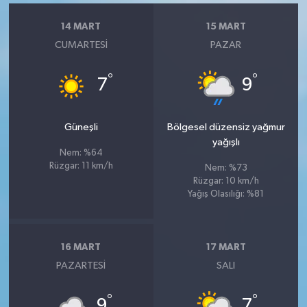
14 MART
15 MART
CUMARTESI
PAZAR
°
°
7
9
Güneşli
Bölgesel düzensiz yağmur
yağışlı
Nem: %64
Rüzgar: 11 km/h
Nem: %73
Rüzgar: 10 km/h
Yağış Olasılığı: %81
16 MART
17 MART
PAZARTESI
SALI
°
°
9
7