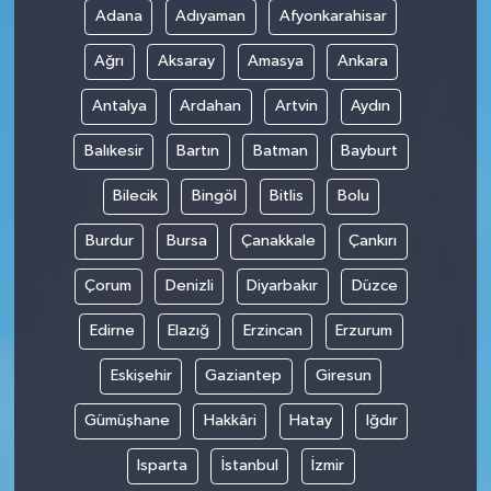
Adana
Adıyaman
Afyonkarahisar
Teknoloji
Ağrı
Aksaray
Amasya
Ankara
Antalya
Ardahan
Artvin
Aydın
Balıkesir
Bartın
Batman
Bayburt
Bilecik
Bingöl
Bitlis
Bolu
Burdur
Bursa
Çanakkale
Çankırı
Çorum
Denizli
Diyarbakır
Düzce
Edirne
Elazığ
Erzincan
Erzurum
Eskişehir
Gaziantep
Giresun
Gümüşhane
Hakkâri
Hatay
Iğdır
Isparta
İstanbul
İzmir