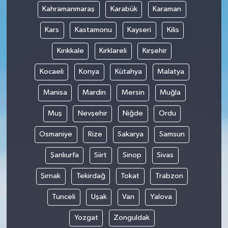
Kahramanmaraş
Karabük
Karaman
Kars
Kastamonu
Kayseri
Kilis
Kırıkkale
Kırklareli
Kırşehir
Kocaeli
Konya
Kütahya
Malatya
Manisa
Mardin
Mersin
Muğla
Muş
Nevşehir
Niğde
Ordu
Osmaniye
Rize
Sakarya
Samsun
Şanlıurfa
Siirt
Sinop
Sivas
Şırnak
Tekirdağ
Tokat
Trabzon
Tunceli
Uşak
Van
Yalova
Yozgat
Zonguldak