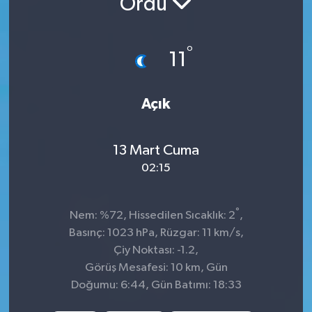
Ordu
İnegöl
°
11
İznik
Magazin
Açık
Mudanya
13 Mart Cuma
Özel Haber
02:15
Politika
°
Nem: %72, Hissedilen Sıcaklık: 2
,
Basınç: 1023 hPa, Rüzgar: 11 km/s,
Sağlık
Çiy Noktası: -1.2,
Görüş Mesafesi: 10 km, Gün
Son Dakika
Doğumu: 6:44, Gün Batımı: 18:33
Spor