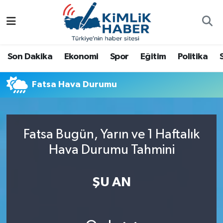
Ağrı
Nöbetçi Eczaneler
Son Dakika
Ekonomi
Spor
Eğitim
Politika
Ankara
Hava Durumu
Fatsa Hava Durumu
Antalya
Namaz Vakitleri
Dünya
Trafik Durumu
Fatsa Bugün, Yarın ve 1 Haftalık
Eğitim
Süper Lig Puan Durumu ve Fikstür
Hava Durumu Tahmini
Ekonomi
Tüm Manşetler
ŞU AN
Gemlik
Son Dakika Haberleri
Güncel
Haber Arşivi