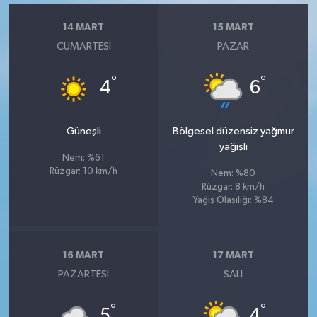
14 MART
15 MART
CUMARTESI
PAZAR
°
°
4
6
Güneşli
Bölgesel düzensiz yağmur
yağışlı
Nem: %61
Rüzgar: 10 km/h
Nem: %80
Rüzgar: 8 km/h
Yağış Olasılığı: %84
16 MART
17 MART
PAZARTESI
SALI
°
°
5
4