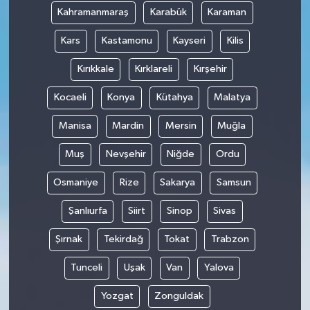
Kahramanmaraş
Karabük
Karaman
Kars
Kastamonu
Kayseri
Kilis
Kırıkkale
Kırklareli
Kırşehir
Kocaeli
Konya
Kütahya
Malatya
Manisa
Mardin
Mersin
Muğla
Muş
Nevşehir
Niğde
Ordu
Osmaniye
Rize
Sakarya
Samsun
Şanlıurfa
Siirt
Sinop
Sivas
Şırnak
Tekirdağ
Tokat
Trabzon
Tunceli
Uşak
Van
Yalova
Yozgat
Zonguldak