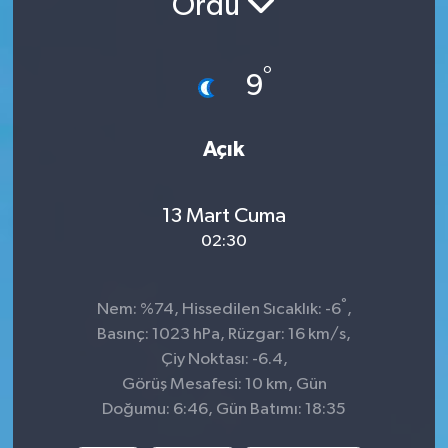
Ordu
İnegöl
°
9
İznik
Magazin
Açık
Mudanya
13 Mart Cuma
Özel Haber
02:30
Politika
°
Nem: %74, Hissedilen Sıcaklık: -6
,
Basınç: 1023 hPa, Rüzgar: 16 km/s,
Sağlık
Çiy Noktası: -6.4,
Görüş Mesafesi: 10 km, Gün
Son Dakika
Doğumu: 6:46, Gün Batımı: 18:35
Spor