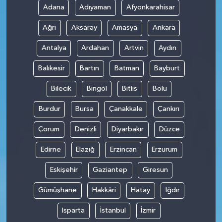
Adana
Adıyaman
Afyonkarahisar
Teknoloji
Ağrı
Aksaray
Amasya
Ankara
Antalya
Ardahan
Artvin
Aydın
Balıkesir
Bartın
Batman
Bayburt
Bilecik
Bingöl
Bitlis
Bolu
Burdur
Bursa
Çanakkale
Çankırı
Çorum
Denizli
Diyarbakır
Düzce
Edirne
Elazığ
Erzincan
Erzurum
Eskişehir
Gaziantep
Giresun
Gümüşhane
Hakkâri
Hatay
Iğdır
Isparta
İstanbul
İzmir