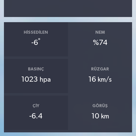
HISSEDILEN
NEM
°
-6
%74
BASINÇ
RÜZGAR
1023
16
hpa
km/s
ÇIY
GÖRÜŞ
-6.4
10
km