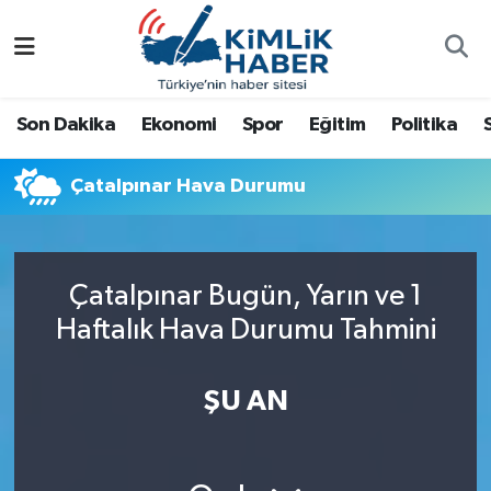
Ağrı
Nöbetçi Eczaneler
Son Dakika
Ekonomi
Spor
Eğitim
Politika
Ankara
Hava Durumu
Çatalpınar Hava Durumu
Antalya
Namaz Vakitleri
Dünya
Trafik Durumu
Çatalpınar Bugün, Yarın ve 1
Eğitim
Süper Lig Puan Durumu ve Fikstür
Haftalık Hava Durumu Tahmini
Ekonomi
Tüm Manşetler
ŞU AN
Gemlik
Son Dakika Haberleri
Güncel
Haber Arşivi