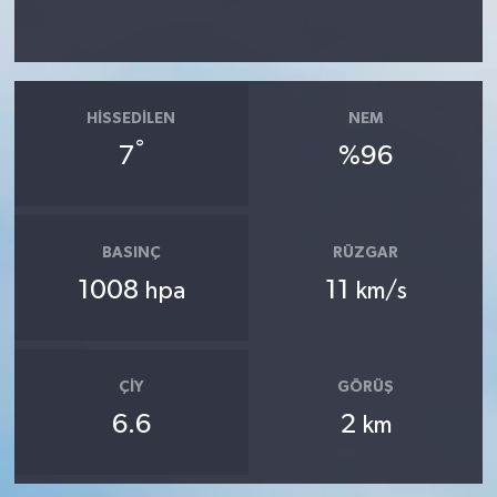
HISSEDILEN
NEM
°
7
%96
BASINÇ
RÜZGAR
1008
11
hpa
km/s
ÇIY
GÖRÜŞ
6.6
2
km