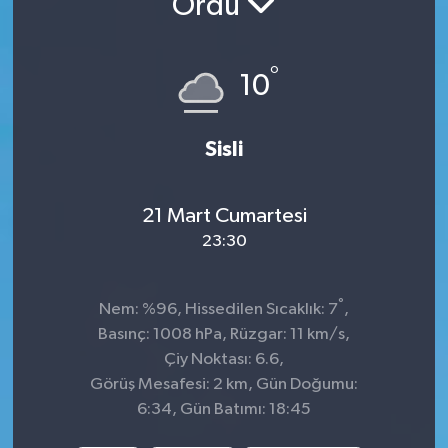
Ordu
İnegöl
°
10
İznik
Magazin
Sisli
Mudanya
21 Mart Cumartesi
Özel Haber
23:30
Politika
°
Nem: %96, Hissedilen Sıcaklık: 7
,
Basınç: 1008 hPa, Rüzgar: 11 km/s,
Sağlık
Çiy Noktası: 6.6,
Görüş Mesafesi: 2 km, Gün Doğumu:
Son Dakika
6:34, Gün Batımı: 18:45
Spor