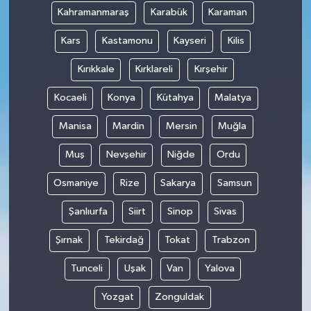
Kahramanmaraş
Karabük
Karaman
Kars
Kastamonu
Kayseri
Kilis
Kırıkkale
Kırklareli
Kırşehir
Kocaeli
Konya
Kütahya
Malatya
Manisa
Mardin
Mersin
Muğla
Muş
Nevşehir
Niğde
Ordu
Osmaniye
Rize
Sakarya
Samsun
Şanlıurfa
Siirt
Sinop
Sivas
Şırnak
Tekirdağ
Tokat
Trabzon
Tunceli
Uşak
Van
Yalova
Yozgat
Zonguldak