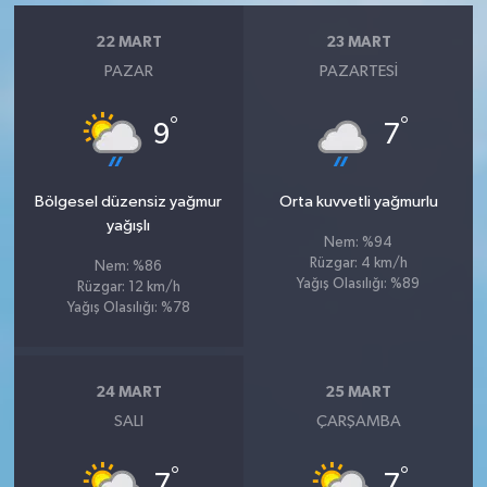
22 MART
23 MART
PAZAR
PAZARTESI
°
°
9
7
Bölgesel düzensiz yağmur
Orta kuvvetli yağmurlu
yağışlı
Nem: %94
Rüzgar: 4 km/h
Nem: %86
Yağış Olasılığı: %89
Rüzgar: 12 km/h
Yağış Olasılığı: %78
24 MART
25 MART
SALI
ÇARŞAMBA
°
°
7
7