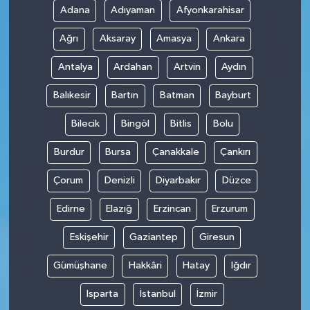
Adana
Adıyaman
Afyonkarahisar
Teknoloji
Ağrı
Aksaray
Amasya
Ankara
Antalya
Ardahan
Artvin
Aydın
Balıkesir
Bartın
Batman
Bayburt
Bilecik
Bingöl
Bitlis
Bolu
Burdur
Bursa
Çanakkale
Çankırı
Çorum
Denizli
Diyarbakır
Düzce
Edirne
Elazığ
Erzincan
Erzurum
Eskişehir
Gaziantep
Giresun
Gümüşhane
Hakkâri
Hatay
Iğdır
Isparta
İstanbul
İzmir