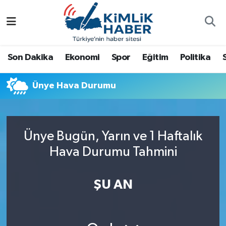
Ağrı
Nöbetçi Eczaneler
Son Dakika
Ekonomi
Spor
Eğitim
Politika
Ankara
Hava Durumu
Ünye Hava Durumu
Antalya
Namaz Vakitleri
Dünya
Trafik Durumu
Ünye Bugün, Yarın ve 1 Haftalık
Eğitim
Süper Lig Puan Durumu ve Fikstür
Hava Durumu Tahmini
Ekonomi
Tüm Manşetler
ŞU AN
Gemlik
Son Dakika Haberleri
Güncel
Haber Arşivi